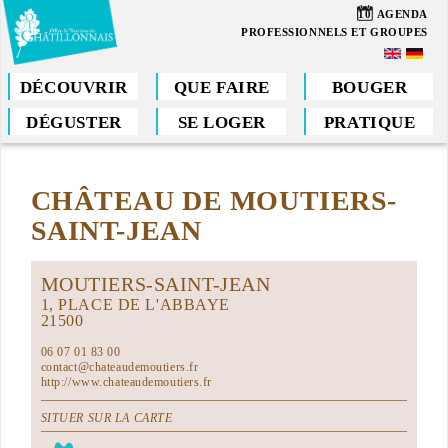
Aller
10
AGENDA
au
PROFESSIONNELS ET GROUPES
contenu
principal
DÉCOUVRIR
QUE FAIRE
BOUGER
DÉGUSTER
SE LOGER
PRATIQUE
Vous
êtes
CHÂTEAU DE MOUTIERS-
ici
SAINT-JEAN
MOUTIERS-SAINT-JEAN
1, PLACE DE L'ABBAYE
21500
06 07 01 83 00
contact@chateaudemoutiers.fr
http://www.chateaudemoutiers.fr
SITUER SUR LA CARTE