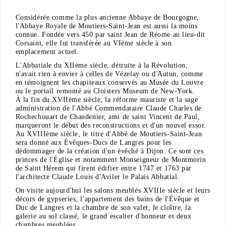
Considérée comme la plus ancienne Abbaye de Bourgogne,
l'Abbaye Royale de Moutiers-Saint-Jean est aussi la moins
connue. Fondée vers 450 par saint Jean de Réome au lieu-dit
Corsaint, elle fut transférée au VIème siècle à son
emplacement actuel.
L'Abbatiale du XIIème siècle, détruite à la Révolution,
n'avait rien à envier à celles de Vézelay ou d'Autun, comme
en témoignent les chapiteaux conservés au Musée du Louvre
ou le portail remonté au Cloisters Museum de New-York.
À la fin du XVIIème siècle, la réforme mauriste et la sage
administration de l'Abbé Commendataire Claude Charles de
Rochechouart de Chandenier, ami de saint Vincent de Paul,
marqueront le début des reconstructions et d'un nouvel essor.
Au XVIIIème siècle, le titre d'Abbé de Moutiers-Saint-Jean
sera donné aux Évêques-Ducs de Langres pour les
dédommager de la création d'un évêché à Dijon. Ce sont ces
princes de l'Église et notamment Monseigneur de Montmorin
de Saint Hérem qui firent édifier entre 1747 et 1763 par
l'architecte Claude Louis d'Aviler le Palais Abbatial.
On visite aujourd'hui les salons meublés XVIIIe siècle et leurs
décors de gypseries, l'appartement des bains de l'Évêque et
Duc de Langres et la chambre de son valet, le cloître, la
galerie au sol classé, le grand escalier d'honneur et deux
chambres meublées.