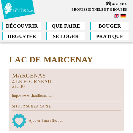
Aller
09
AGENDA
au
PROFESSIONNELS ET GROUPES
contenu
principal
DÉCOUVRIR
QUE FAIRE
BOUGER
DÉGUSTER
SE LOGER
PRATIQUE
Vous
êtes
LAC DE MARCENAY
ici
MARCENAY
4 LE FOURNEAU
21330
http://www.chatillonnais.fr
SITUER SUR LA CARTE
Ajouter à ma sélection