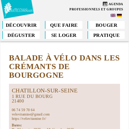
Aller
06
AGENDA
au
PROFESSIONNELS ET GROUPES
contenu
principal
DÉCOUVRIR
QUE FAIRE
BOUGER
DÉGUSTER
SE LOGER
PRATIQUE
Vous
êtes
BALADE À VÉLO DANS LES
ici
CRÉMANTS DE
BOURGOGNE
CHATILLON-SUR-SEINE
1 RUE DU BOURG
21400
06 74 59 70 64
velovitamine@gmail.com
https://velovitamine.fr/
Dates: