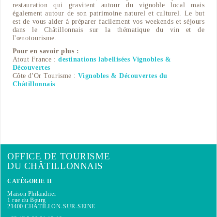
restauration qui gravitent autour du vignoble local mais
également autour de son patrimoine naturel et culturel. Le but
est de vous aider à préparer facilement vos weekends et séjours
dans le Châtillonnais sur la thématique du vin et de
l'œnotourisme.
Pour en savoir plus :
Atout France :
destinations labellisées Vignobles &
Découvertes
Côte d'Or Tourisme :
Vignobles & Découvertes du
Châtillonnais
OFFICE DE TOURISME
DU CHÂTILLONNAIS
CATÉGORIE II
Maison Philandrier
1 rue du Bourg
21400 CHÂTILLON-SUR-SEINE