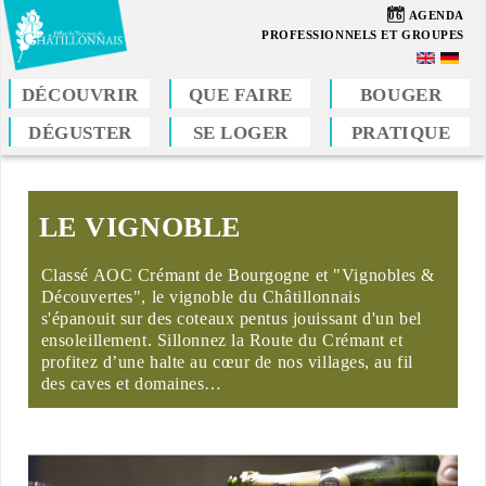
Aller
06
AGENDA
au
PROFESSIONNELS ET GROUPES
contenu
principal
DÉCOUVRIR
QUE FAIRE
BOUGER
DÉGUSTER
SE LOGER
PRATIQUE
Vous
êtes
ici
LE VIGNOBLE
Classé AOC Crémant de Bourgogne et "Vignobles &
Découvertes", le vignoble du Châtillonnais
s'épanouit sur des coteaux pentus jouissant d'un bel
ensoleillement. Sillonnez la Route du Crémant et
profitez d’une halte au cœur de nos villages, au fil
des caves et domaines…