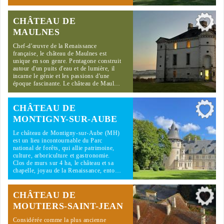
CHÂTEAU DE
MAULNES
Chef-d'œuvre de la Renaissance
française, le château de Maulnes est
unique en son genre. Pentagone construit
autour d'un puits d'eau et de lumière, il
incarne le génie et les passions d'une
époque fascinante. Le château de Maul…
CHÂTEAU DE
MONTIGNY-SUR-AUBE
Le château de Montigny-sur-Aube (MH)
est un lieu incontournable du Parc
national de forêts, qui allie patrimoine,
culture, arboriculture et gastronomie.
Clos de murs sur 4 ha, le château et sa
chapelle, joyau de la Renaissance, ento…
CHÂTEAU DE
MOUTIERS-SAINT-JEAN
Considérée comme la plus ancienne