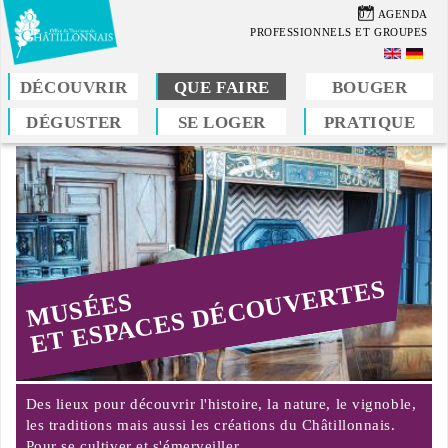
Aller
07
AGENDA
au
PROFESSIONNELS ET GROUPES
contenu
principal
DÉCOUVRIR
QUE FAIRE
BOUGER
DÉGUSTER
SE LOGER
PRATIQUE
Vous
êtes
ici
ET ESPACES DÉCOUVERTES
MUSÉES
Des lieux pour découvrir l'histoire, la nature, le vignoble,
les traditions mais aussi les créations du Châtillonnais.
Pour se cultiver et s'émerveiller...