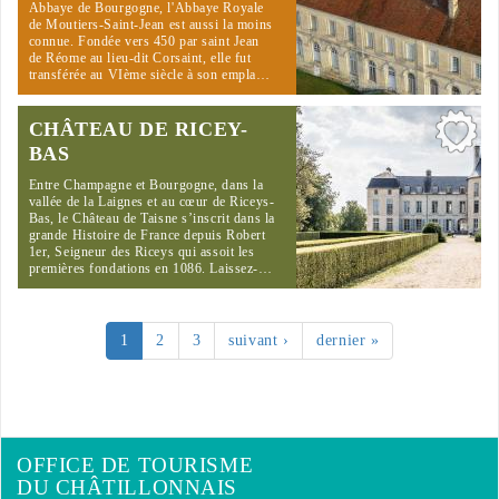
Abbaye de Bourgogne, l'Abbaye Royale
de Moutiers-Saint-Jean est aussi la moins
connue. Fondée vers 450 par saint Jean
de Réome au lieu-dit Corsaint, elle fut
transférée au VIème siècle à son empla…
CHÂTEAU DE RICEY-
BAS
Entre Champagne et Bourgogne, dans la
vallée de la Laignes et au cœur de Riceys-
Bas, le Château de Taisne s’inscrit dans la
grande Histoire de France depuis Robert
1er, Seigneur des Riceys qui assoit les
premières fondations en 1086. Laissez-…
1
2
3
suivant ›
dernier »
OFFICE DE TOURISME
DU CHÂTILLONNAIS