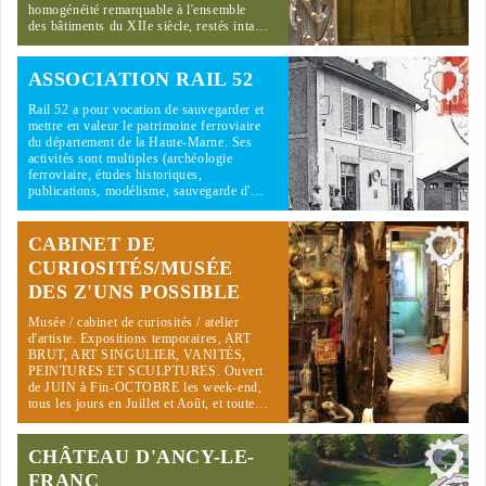
homogénéité remarquable à l'ensemble
des bâtiments du XIIe siècle, restés inta…
ASSOCIATION RAIL 52
Rail 52 a pour vocation de sauvegarder et
mettre en valeur le patrimoine ferroviaire
du département de la Haute-Marne. Ses
activités sont multiples (archéologie
ferroviaire, études historiques,
publications, modélisme, sauvegarde d'…
CABINET DE
CURIOSITÉS/MUSÉE
DES Z'UNS POSSIBLE
Musée / cabinet de curiosités / atelier
d'artiste. Expositions temporaires, ART
BRUT, ART SINGULIER, VANITÉS,
PEINTURES ET SCULPTURES. Ouvert
de JUIN à Fin-OCTOBRE les week-end,
tous les jours en Juillet et Août, et toute…
CHÂTEAU D'ANCY-LE-
FRANC