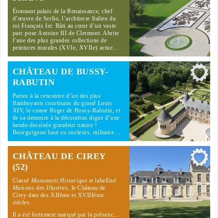
Étonnant palais de la Renaissance, chef
d’œuvre de Serlio, l’architecte Italien du
roi François Ier. Bâti au cœur d’un vaste
parc pour Antoine III de Clermont. Abrite
l’une des plus grandes collections de
peintures murales (XVIe, XVIIe) actue…
CHÂTEAU DE BUSSY-
RABUTIN
Partez à la rencontre d’un des plus
flamboyants courtisans du grand Louis
XIV, le comte Roger de Bussy-Rabutin, et
de sa demeure à la décoration digne d’une
bande-dessinée grandeur nature !
Bourguignon haut en couleurs, militaire…
CHÂTEAU DE CIREY
(52)
Classé
Monument Historique
et labellisé
Maisons des Illustres
, le Château de
Cirey date des XIIème et XVIIIème
siècles.
Il a été fortement marqué par la présenc…