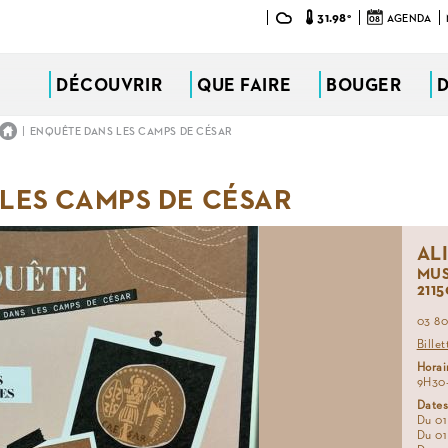
31.98°
08
AGENDA
DÉCOUVRIR
QUE FAIRE
BOUGER
|
ENQUÊTE DANS LES CAMPS DE CÉSAR
LES CAMPS DE CÉSAR
AL
MUS
2115
03 80
Billet
Horai
9H30
Dates
Du 01
Du 01