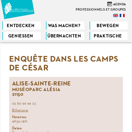
Direkt
07
AGENDA
zum
PROFESSIONNELS ET GROUPES
Inhalt
ENTDECKEN
WAS MACHEN?
BEWEGEN
GENIESSEN
ÜBERNACHTEN
PRAKTISCHE
Sie
sind
ENQUÊTE DANS LES CAMPS
hier
DE CÉSAR
ALISE-SAINTE-REINE
MUSÉOPARC ALÉSIA
21150
03 80 96 96 23
Billetterie
Horaires:
9H30-18H
Dates: