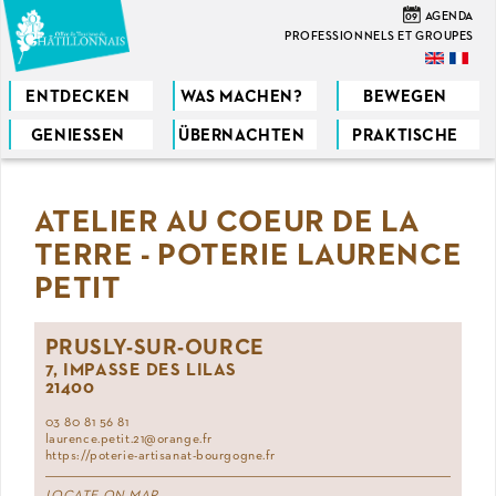
Direkt
09
AGENDA
zum
PROFESSIONNELS ET GROUPES
Inhalt
ENTDECKEN
WAS MACHEN?
BEWEGEN
GENIESSEN
ÜBERNACHTEN
PRAKTISCHE
Sie
sind
ATELIER AU COEUR DE LA
hier
TERRE - POTERIE LAURENCE
PETIT
PRUSLY-SUR-OURCE
7, IMPASSE DES LILAS
21400
03 80 81 56 81
laurence.petit.21@orange.fr
https://poterie-artisanat-bourgogne.fr