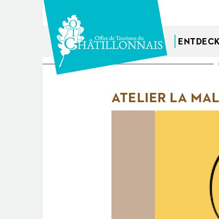
Direkt
zum
Inhalt
ENTDEC
Sie
sind
ATELIER LA MAL
hier