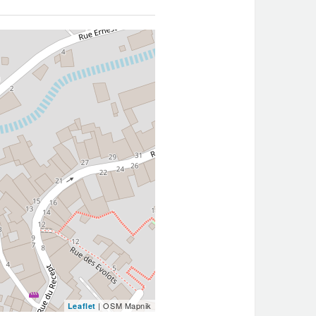
| OSM Mapnik
Leaflet