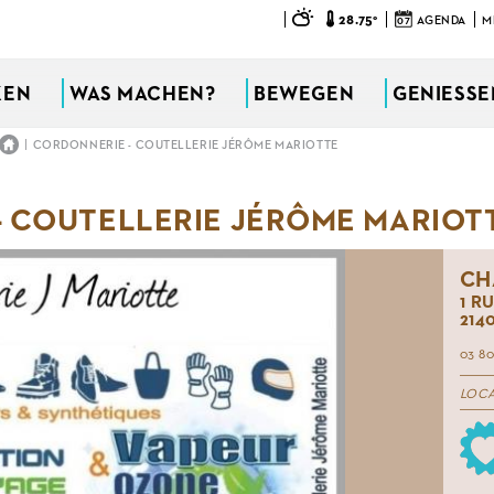
28.75°
07
AGENDA
M
KEN
WAS MACHEN?
BEWEGEN
GENIESSEN
|
CORDONNERIE - COUTELLERIE JÉRÔME MARIOTTE
 COUTELLERIE JÉRÔME MARIOT
CH
1 R
214
03 80
LOC