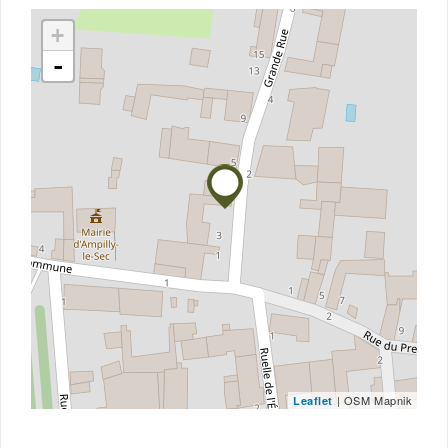
+
-
| OSM Mapnik
Leaflet