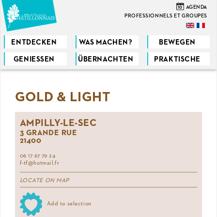
Direkt
10
AGENDA
zum
PROFESSIONNELS ET GROUPES
Inhalt
ENTDECKEN
WAS MACHEN?
BEWEGEN
GENIESSEN
ÜBERNACHTEN
PRAKTISCHE
Sie
sind
GOLD & LIGHT
hier
AMPILLY-LE-SEC
3 GRANDE RUE
21400
06 17 67 79 24
f-tf@hotmail.fr
LOCATE ON MAP
Add to selection