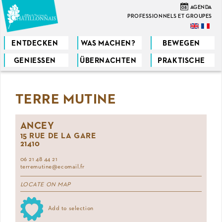
Direkt
08
AGENDA
zum
PROFESSIONNELS ET GROUPES
Inhalt
ENTDECKEN
WAS MACHEN?
BEWEGEN
GENIESSEN
ÜBERNACHTEN
PRAKTISCHE
Sie
sind
TERRE MUTINE
hier
ANCEY
15 RUE DE LA GARE
21410
06 21 48 44 21
terremutine@ecomail.fr
LOCATE ON MAP
Add to selection