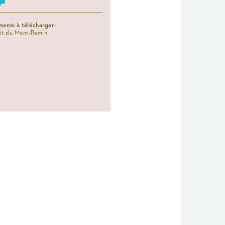
ents à télécharger:
it du Mont-Remin