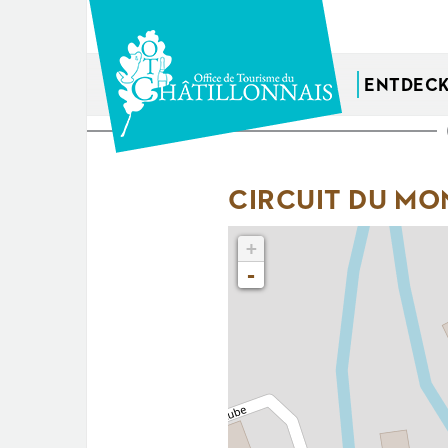
Direkt
zum
Inhalt
ENTDEC
Sie
sind
CIRCUIT DU MO
hier
+
-