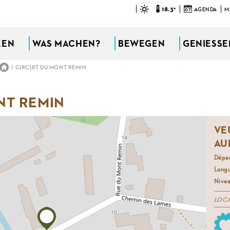
18.3°
07
AGENDA
M
KEN
WAS MACHEN?
BEWEGEN
GENIESSEN
|
CIRCUIT DU MONT REMIN
NT REMIN
VE
AU
Dépa
Long
Nivea
LOC