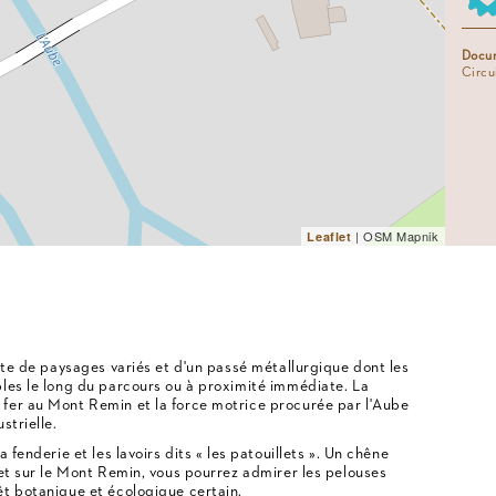
Docum
Circu
| OSM Mapnik
Leaflet
rte de paysages variés et d'un passé métallurgique dont les
les le long du parcours ou à proximité immédiate. La
fer au Mont Remin et la force motrice procurée par l'Aube
strielle.
 fenderie et les lavoirs dits « les patouillets ». Un chêne
 et sur le Mont Remin, vous pourrez admirer les pelouses
t botanique et écologique certain.