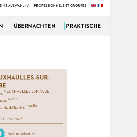
EINE AUSWAHL (0)
PROFESSIONNELS ET GROUPES
ÜBERNACHTEN
PRAKTISCHE
UXHAULLES-SUR-
BE
VEUXHAULLES-SUR-AUBE
rt:
11.9km
ueur:
Facile
u de difficulté:
ATE ON MAP
Add to selection