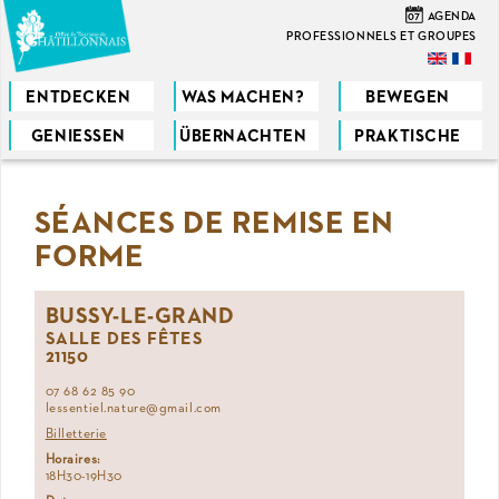
Direkt
07
AGENDA
zum
PROFESSIONNELS ET GROUPES
Inhalt
ENTDECKEN
WAS MACHEN?
BEWEGEN
GENIESSEN
ÜBERNACHTEN
PRAKTISCHE
Sie
sind
SÉANCES DE REMISE EN
hier
FORME
BUSSY-LE-GRAND
SALLE DES FÊTES
21150
07 68 62 85 90
lessentiel.nature@gmail.com
Billetterie
Horaires:
18H30-19H30