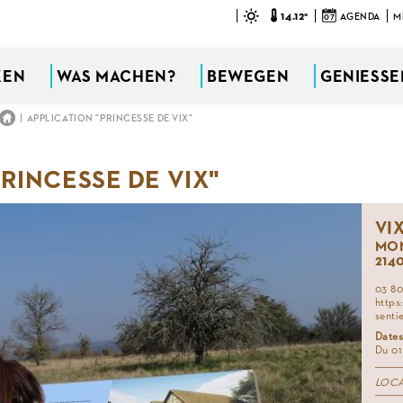
14.12°
07
AGENDA
M
KEN
WAS MACHEN?
BEWEGEN
GENIESSEN
|
APPLICATION "PRINCESSE DE VIX"
RINCESSE DE VIX"
VI
MON
214
03 80
https
senti
Dates
Du 01
LOC