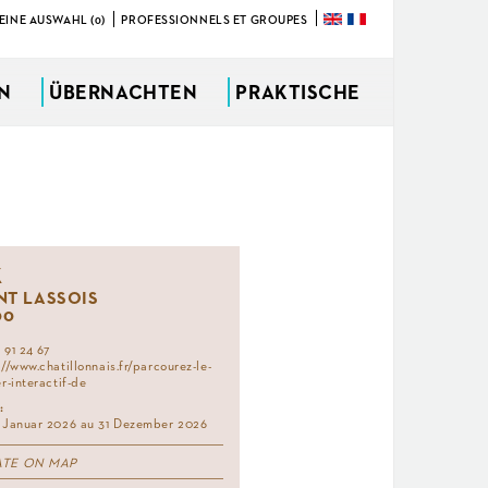
EINE AUSWAHL (0)
PROFESSIONNELS ET GROUPES
ÜBERNACHTEN
PRAKTISCHE
X
T LASSOIS
00
 91 24 67
://www.chatillonnais.fr/parcourez-le-
er-interactif-de
:
 Januar 2026 au 31 Dezember 2026
ATE ON MAP