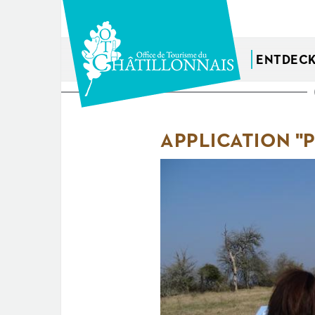
Direkt
zum
Inhalt
ENTDEC
Sie
sind
APPLICATION "P
hier