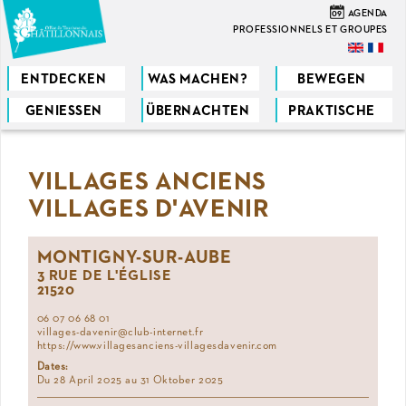
Direkt
09
AGENDA
zum
PROFESSIONNELS ET GROUPES
Inhalt
ENTDECKEN
WAS MACHEN?
BEWEGEN
GENIESSEN
ÜBERNACHTEN
PRAKTISCHE
Sie
sind
VILLAGES ANCIENS
hier
VILLAGES D'AVENIR
MONTIGNY-SUR-AUBE
3 RUE DE L'ÉGLISE
21520
06 07 06 68 01
villages-davenir@club-internet.fr
https://www.villagesanciens-villagesdavenir.com
Dates:
Du 28 April 2025 au 31 Oktober 2025