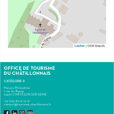
| OSM Mapnik
Leaflet
OFFICE DE TOURISME
DU CHÂTILLONNAIS
CATÉGORIE II
Maison Philandrier
1 rue du Bourg
21400 CHÂTILLON-SUR-SEINE
+33 (0)3 80 91 13 19
contact@tourisme-chatillonnais.fr