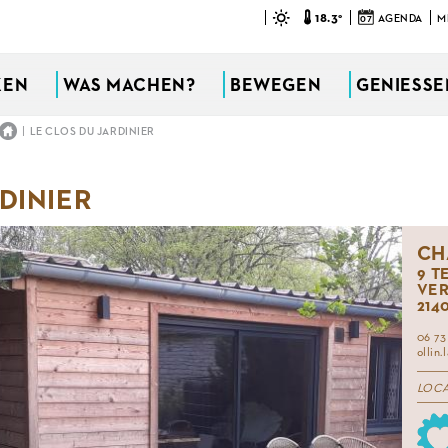
18.3°
07
AGENDA
M
KEN
WAS MACHEN?
BEWEGEN
GENIESSEN
|
LE CLOS DU JARDINIER
DINIER
CH
9 T
VER
214
06 73
ollin
LOC