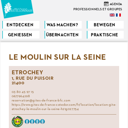
Direkt
07
AGENDA
zum
PROFESSIONNELS ET GROUPES
Inhalt
ENTDECKEN
WAS MACHEN?
BEWEGEN
GENIESSEN
ÜBERNACHTEN
PRAKTISCHE
Sie
sind
LE MOULIN SUR LA SEINE
hier
ETROCHEY
1, RUE DU PUISOIR
21400
03 80 45 97 15
0677964298
reservation@gites-de-france-bfc.com
https://www.gites-de-france-cotedor.com/fr/location/location-gite-
etrochey-le-moulin-sur-la-seine-h21g027754