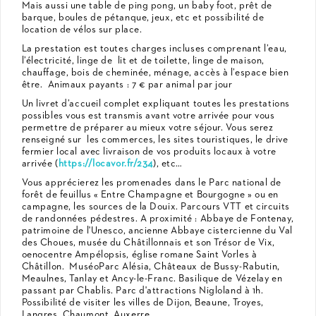
Mais aussi une table de ping pong, un baby foot, prêt de
barque, boules de pétanque, jeux, etc et possibilité de
location de vélos sur place.
La prestation est toutes charges incluses comprenant l’eau,
l’électricité, linge de lit et de toilette, linge de maison,
chauffage, bois de cheminée, ménage, accès à l’espace bien
être. Animaux payants : 7 € par animal par jour
Un livret d’accueil complet expliquant toutes les prestations
possibles vous est transmis avant votre arrivée pour vous
permettre de préparer au mieux votre séjour. Vous serez
renseigné sur les commerces, les sites touristiques, le drive
fermier local avec livraison de vos produits locaux à votre
arrivée (
https://locavor.fr/234
), etc…
Vous apprécierez les promenades dans le Parc national de
forêt de feuillus « Entre Champagne et Bourgogne » ou en
campagne, les sources de la Douix. Parcours VTT et circuits
de randonnées pédestres. A proximité : Abbaye de Fontenay,
patrimoine de l'Unesco, ancienne Abbaye cistercienne du Val
des Choues, musée du Châtillonnais et son Trésor de Vix,
oenocentre Ampélopsis, église romane Saint Vorles à
Châtillon. MuséoParc Alésia, Châteaux de Bussy-Rabutin,
Meaulnes, Tanlay et Ancy-le-Franc. Basilique de Vézelay en
passant par Chablis. Parc d'attractions Nigloland à 1h.
Possibilité de visiter les villes de Dijon, Beaune, Troyes,
Langres, Chaumont, Auxerre…..