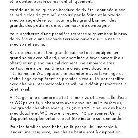
et le contemporain se marient chiquement.
Extérieurs bucoliques en bordure de rivière : cour sécurisée
et jardin clos de 700 m², entouré par la Seine et la prairie,
avec barrage déversoir pour le plus grand bonheur des
grands, des petits et de vos animaux de compagnie.
Vous profiterez d’une première terrasse surplombant le bras
de rivière et d’une seconde terrasse ouverte sur la nature
avec spa et sauna.
Rez-de-chaussée : Une grande cuisine toute équipée, un
grand salon avec billard, une cheminée à foyer ouvert (bois
offert) et un piano musical donnent une ambiance très
particulière à ce lieu. Une salle d'eau avec douche à
l’italienne, un WC séparé, une buanderie avec lave-linge et
sèche-linge complètent ce premier niveau. TV par satellite
avec chaînes internationales et wifi haut débit permettent le
télétravail.
A l'étage : une chambre suite (lit 160 x 200) avec salle d'eau
et WC privatifs, 2 chambres avec chacune un lit 160X200,
une grande chambre avec 4 lits 90 x 200, 2 salles des bains
avec douche et WC peuvent recevoir 10 personnes. Un lit
d’appoint supplémentaire peut être installé sur demande.
Pour les familles avec bébé, un lit parapluie, une table à
langer, une baignoire, une chaise haute sont à disposition.