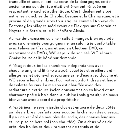
tranquille et accueillant, au cœur de la Bourgogne, cette
ancienne maison de 1826 était entièrement rénovée en
respectant le cachet authentique. C’est idéalement situé
entre les vignobles de Chablis, Beaune et la Champagne, et à
proximité de grands sites touristiques comme l'Abbaye de
Fontenay, les villages médiévaux de Flavigny-sur-Ozerain et
Noyers-sur-Serein, et le MuséoParc Alésia.
Au rez-de-chaussée: cuisine - salle à manger, bien équipée
avec sa cheminée bourguignonne; un salon très confortable
avec télévision (Français et anglais), lecteur DVD, un
assortiment de DVDs, Wifi et jeux de société; WC séparé.
Chaise haute et lit bébé sur demande.
A l'étage: deux belles chambres indépendantes avec
chacune un grand lit (150 x 200), couettes et oreillers anti-
allergènes, et sèche-cheveux; une salle d'eau avec douche et
WC sépare les chambres. Pour votre confort, draps et linge
de toilette fournis. La maison est chauffée avec des
radiateurs électriques (selon consommation en hiver) et un
charmant poêle à bois dans la cuisine (bois gratuit). Animaux
bienvenue avec accord du propriétaire.
A l'extérieur, le serein jardin clos est entouré de deux côtés
par des arbres, parfaits pour écouter la chanson des oiseaux.
Il y a une variété de meubles de jardin, des chaises longues
et une piscine hors-sol (non chauffée). On a deux vélos de
prêt, des boules et deux raquettes de tennis et de