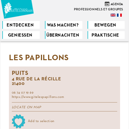
Direkt
06
AGENDA
zum
PROFESSIONNELS ET GROUPES
Inhalt
ENTDECKEN
WAS MACHEN?
BEWEGEN
GENIESSEN
ÜBERNACHTEN
PRAKTISCHE
Sie
sind
LES PAPILLONS
hier
PUITS
4 RUE DE LA RÉCILLE
21400
06 74 07 19 69
https://www.gitelespapillons.com
LOCATE ON MAP
Add to selection