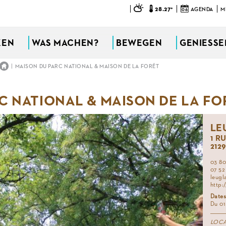
28.27°
06
AGENDA
M
KEN
WAS MACHEN?
BEWEGEN
GENIESSEN
|
MAISON DU PARC NATIONAL & MAISON DE LA FORÊT
C NATIONAL & MAISON DE LA FO
LE
1 R
212
03 80 
07 52
leugl
http:
Dates
Du 01
LOC