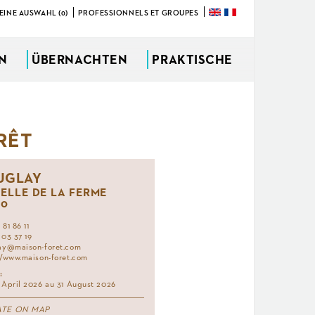
EINE AUSWAHL (0)
PROFESSIONNELS ET GROUPES
ÜBERNACHTEN
PRAKTISCHE
RÊT
UGLAY
UELLE DE LA FERME
90
81 86 11
 03 37 19
ay@maison-foret.com
//www.maison-foret.com
:
 April 2026 au 31 August 2026
ATE ON MAP