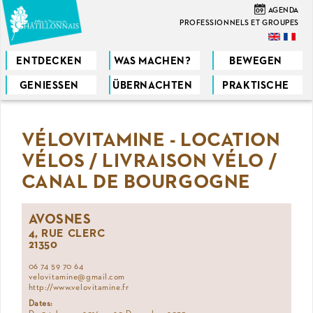
Direkt
09
AGENDA
zum
PROFESSIONNELS ET GROUPES
Inhalt
ENTDECKEN
WAS MACHEN?
BEWEGEN
GENIESSEN
ÜBERNACHTEN
PRAKTISCHE
Sie
sind
VÉLOVITAMINE - LOCATION
hier
VÉLOS / LIVRAISON VÉLO /
CANAL DE BOURGOGNE
AVOSNES
4, RUE CLERC
21350
06 74 59 70 64
velovitamine@gmail.com
http://www.velovitamine.fr
Dates: