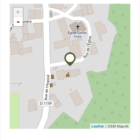
+
-
| OSM Mapnik
Leaflet