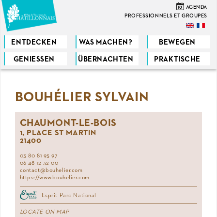
Direkt
10
AGENDA
zum
PROFESSIONNELS ET GROUPES
Inhalt
ENTDECKEN
WAS MACHEN?
BEWEGEN
GENIESSEN
ÜBERNACHTEN
PRAKTISCHE
Sie
sind
BOUHÉLIER SYLVAIN
hier
CHAUMONT-LE-BOIS
1, PLACE ST MARTIN
21400
03 80 81 95 97
06 48 12 32 00
contact@bouhelier.com
https://www.bouhelier.com
Esprit Parc National
LOCATE ON MAP