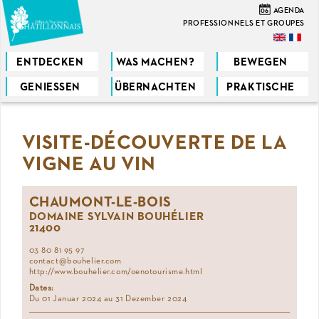
Direkt
06
AGENDA
zum
PROFESSIONNELS ET GROUPES
Inhalt
ENTDECKEN
WAS MACHEN?
BEWEGEN
GENIESSEN
ÜBERNACHTEN
PRAKTISCHE
Sie
sind
VISITE-DÉCOUVERTE DE LA
hier
VIGNE AU VIN
CHAUMONT-LE-BOIS
DOMAINE SYLVAIN BOUHÉLIER
21400
03 80 81 95 97
contact@bouhelier.com
http://www.bouhelier.com/oenotourisme.html
Dates:
Du 01 Januar 2024 au 31 Dezember 2024