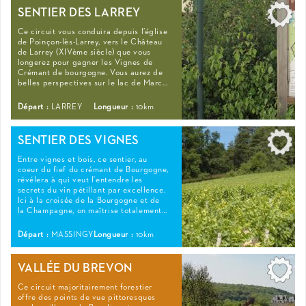
SENTIER DES LARREY
Ce circuit vous conduira depuis l’église
de Poinçon-lès-Larrey, vers le Château
de Larrey (XIVème siècle) que vous
longerez pour gagner les Vignes de
Crémant de bourgogne. Vous aurez de
belles perspectives sur le lac de Marc…
Départ :
LARREY
Longueur :
10km
SENTIER DES VIGNES
Entre vignes et bois, ce sentier, au
coeur du fief du crémant de Bourgogne,
révélera à qui veut l'entendre les
secrets du vin pétillant par excellence.
Ici à la croisée de la Bourgogne et de
la Champagne, on maîtrise totalement…
Départ :
MASSINGY
Longueur :
10km
VALLÉE DU BREVON
Ce circuit majoritairement forestier
offre des points de vue pittoresques