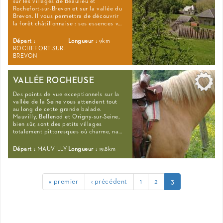
sur les villages de Beaulieu et
Rochefort-sur-Brevon et sur la vallée du
Brevon. Il vous permettra de découvrir
la forêt châtillonnaise : ses essences v…
Départ :
Longueur :
9km
ROCHEFORT-SUR-
BREVON
VALLÉE ROCHEUSE
Des points de vue exceptionnels sur la
vallée de la Seine vous attendent tout
au long de cette grande balade.
Mauvilly, Bellenod et Origny-sur-Seine,
bien sûr, sont des petits villages
totalement pittoresques où charme, na…
Départ :
MAUVILLY
Longueur :
19.8km
« premier
‹ précédent
1
2
3