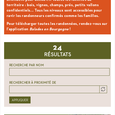
territoire : bois, vignes, champs, prés, petits vallons
confidentiels... Tous les niveaux sont accessibles pour
ravir les randonneurs confirmés comme les familles.
Pour télécharger toutes les randonnées, rendez-vous sur
l'application
Balades en Bourgogne
!
24
RÉSULTATS
RECHERCHE PAR NOM
RECHERCHER À PROXIMITÉ DE
Distance
Origin
APPLIQUER