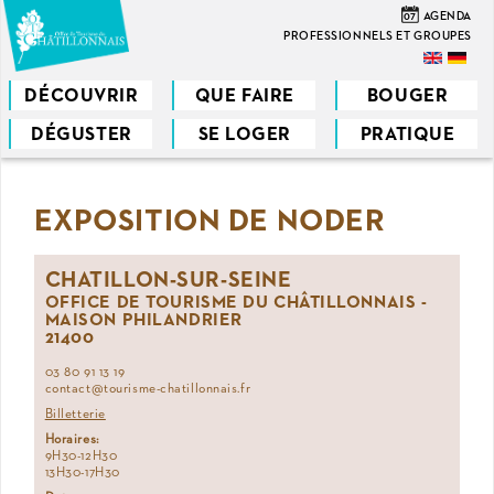
Aller
07
AGENDA
au
PROFESSIONNELS ET GROUPES
contenu
principal
DÉCOUVRIR
QUE FAIRE
BOUGER
DÉGUSTER
SE LOGER
PRATIQUE
Vous
êtes
EXPOSITION DE NODER
ici
CHATILLON-SUR-SEINE
OFFICE DE TOURISME DU CHÂTILLONNAIS -
MAISON PHILANDRIER
21400
03 80 91 13 19
contact@tourisme-chatillonnais.fr
Billetterie
Horaires:
9H30-12H30
13H30-17H30