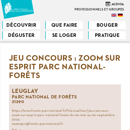
Aller
08
AGENDA
au
PROFESSIONNELS ET GROUPES
contenu
principal
DÉCOUVRIR
QUE FAIRE
BOUGER
DÉGUSTER
SE LOGER
PRATIQUE
Vous
êtes
JEU CONCOURS : ZOOM SUR
ici
ESPRIT PARC NATIONAL-
FORÊTS
LEUGLAY
PARC NATIONAL DE FORÊTS
21290
https://www.forets-parcnational.fr/fr/actualites/jeu-concours-
zoom-sur-esprit-parc-national-forets-du-1er-mai-au-1er-septembre-
2024
zoomepn@forets-parcnational.fr