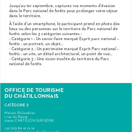
Jusqu'au 1er septembre, capturez vos moments d'évasion
dans le Parc national de forêts pour prolonger votre séjour
dans le territoire.
À l’aide d’un smartphone, le participant prend en photo des
lieux ou des personnes sur le territoire du Parc national de
forêts selon les 3 catégories suivantes :
- Catégorie 1 : Un savoir-faire marqué Esprit parc national –
forêts : un portrait, un objet…
- Catégorie 2 : Un patrimoine marqué Esprit Parc national –
forêts : un site, un détail architectural, un point de vue…
- Catégorie 3 : Une vision insolite du territoire du Parc
national de forêts
OFFICE DE TOURISME
DU CHÂTILLONNAIS
CATÉGORIE II
Maison Philandrier
1 rue du Bourg
21400 CHÂTILLON-SUR-SEINE
+33 (0)3 80 91 13 19