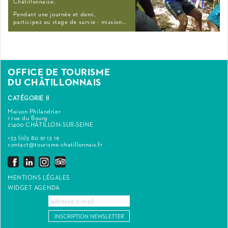
Châtillonnaise.
Pendant une journée et demi,
participez au stage de survie - mission…
OFFICE DE TOURISME
DU CHÂTILLONNAIS
CATÉGORIE II
Maison Philandrier
1 rue du Bourg
21400 CHÂTILLON-SUR-SEINE
+33 (0)3 80 91 13 19
contact@tourisme-chatillonnais.fr
MENTIONS LÉGALES
WIDGET AGENDA
INSCRIPTION NEWSLETTER