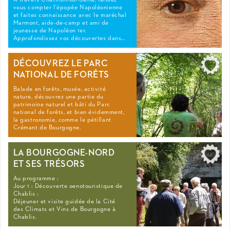
À travers Châtillon-sur-Seine, laissez
vous compter l'épopée Napoléonienne
et faites connaissance avec le maréchal
Marmont, aide-de-camp et ami de
jeunesse de Napoléon 1er.
Approfondissez vos découvertes dans…
DÉCOUVREZ LE PARC
NATIONAL DE FORÊTS
Balade en forêts, musée, activité
nature, découvrez une partie du
patrimoine naturel et bâti du Parc
national de forêts, et bien évidemment,
la gastronomie, comme le pétillant
Crémant de Bourgogne.
LA BOURGOGNE-NORD
ET SES TRÉSORS
Au programme :
Jour 1 : Découverte oenotouristique de
Chablis :
Déjeuner et visite guidée de la Cité
des Climats et Vins de Bourgogne à
Chablis.