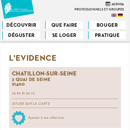
Aller
06
AGENDA
au
PROFESSIONNELS ET GROUPES
contenu
principal
DÉCOUVRIR
QUE FAIRE
BOUGER
DÉGUSTER
SE LOGER
PRATIQUE
Vous
êtes
L'EVIDENCE
ici
CHATILLON-SUR-SEINE
2 QUAI DE SEINE
21400
03 80 81 50 73
SITUER SUR LA CARTE
Ajouter à ma sélection