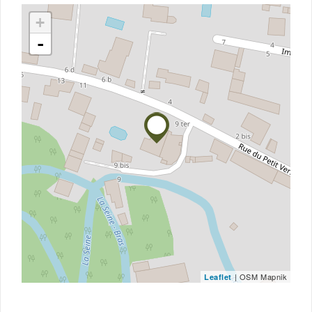
+
-
| OSM Mapnik
Leaflet