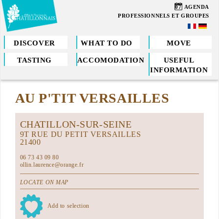
Skip
07
AGENDA
to
PROFESSIONNELS ET GROUPES
main
content
DISCOVER
WHAT TO DO
MOVE
TASTING
ACCOMODATION
USEFUL
You
INFORMATION
are
AU P'TIT VERSAILLES
here
CHATILLON-SUR-SEINE
9T RUE DU PETIT VERSAILLES
21400
06 73 43 09 80
ollin.laurence@orange.fr
LOCATE ON MAP
Add to selection