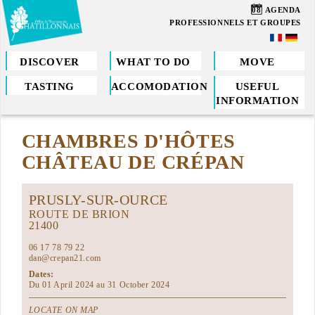
Skip
08
AGENDA
to
PROFESSIONNELS ET GROUPES
main
content
DISCOVER
WHAT TO DO
MOVE
TASTING
ACCOMODATION
USEFUL
You
INFORMATION
are
CHAMBRES D'HÔTES
here
CHÂTEAU DE CRÉPAN
PRUSLY-SUR-OURCE
ROUTE DE BRION
21400
06 17 78 79 22
dan@crepan21.com
Dates:
Du 01 April 2024 au 31 October 2024
LOCATE ON MAP