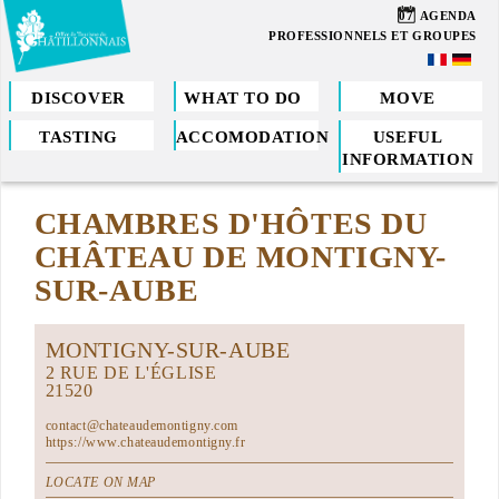
Skip
07
AGENDA
to
PROFESSIONNELS ET GROUPES
main
content
DISCOVER
WHAT TO DO
MOVE
TASTING
ACCOMODATION
USEFUL
You
INFORMATION
are
CHAMBRES D'HÔTES DU
here
CHÂTEAU DE MONTIGNY-
SUR-AUBE
MONTIGNY-SUR-AUBE
2 RUE DE L'ÉGLISE
21520
contact@chateaudemontigny.com
https://www.chateaudemontigny.fr
LOCATE ON MAP