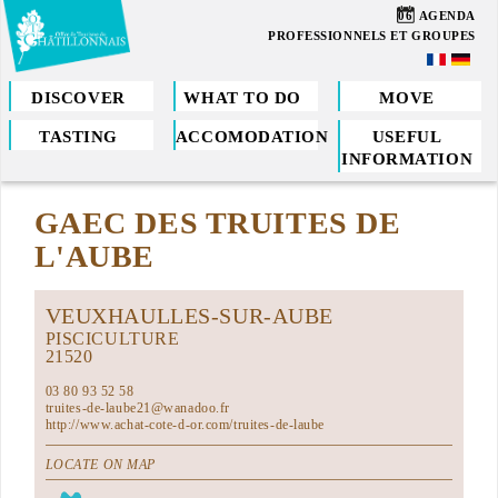
Skip
06
AGENDA
to
PROFESSIONNELS ET GROUPES
main
content
DISCOVER
WHAT TO DO
MOVE
TASTING
ACCOMODATION
USEFUL
You
INFORMATION
are
GAEC DES TRUITES DE
here
L'AUBE
VEUXHAULLES-SUR-AUBE
PISCICULTURE
21520
03 80 93 52 58
truites-de-laube21@wanadoo.fr
http://www.achat-cote-d-or.com/truites-de-laube
LOCATE ON MAP