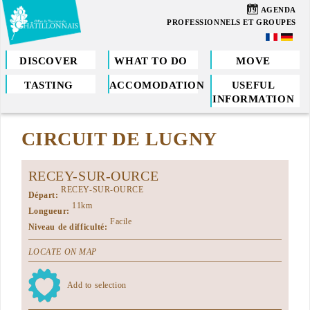
Skip
09
AGENDA
to
PROFESSIONNELS ET GROUPES
main
content
DISCOVER
WHAT TO DO
MOVE
TASTING
ACCOMODATION
USEFUL
You
INFORMATION
are
CIRCUIT DE LUGNY
here
RECEY-SUR-OURCE
RECEY-SUR-OURCE
Départ:
11km
Longueur:
Facile
Niveau de difficulté:
LOCATE ON MAP
Add to selection