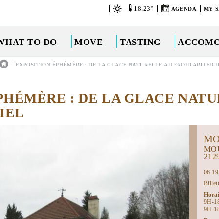
18.23°
07
AGENDA
MY S
WHAT TO DO
MOVE
TASTING
ACCOMO
|
EXPOSITION ÉPHÉMÈRE : DE LA GLACE NATURELLE AU FROID ARTIFICI
PHÉMÈRE : DE LA GLACE NAT
IEL
MO
MO
212
06 19
Billet
Hora
9H-1
9H-1