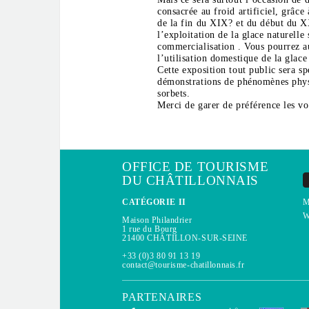
consacrée au froid artificiel, grâc
de la fin du XIX? et du début du XX?
l’exploitation de la glace naturelle 
commercialisation . Vous pourrez a
l’utilisation domestique de la glace
Cette exposition tout public sera s
démonstrations de phénomènes physiq
sorbets.
Merci de garer de préférence les voi
OFFICE DE TOURISME
DU CHÂTILLONNAIS
CATÉGORIE II
M
W
Maison Philandrier
1 rue du Bourg
21400 CHÂTILLON-SUR-SEINE
+33 (0)3 80 91 13 19
contact@tourisme-chatillonnais.fr
PARTENAIRES