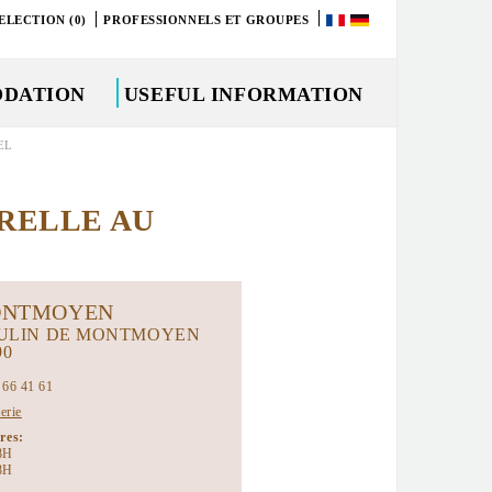
ELECTION (0)
PROFESSIONNELS ET GROUPES
DATION
USEFUL INFORMATION
EL
URELLE AU
NTMOYEN
ULIN DE MONTMOYEN
90
 66 41 61
terie
ires:
8H
8H