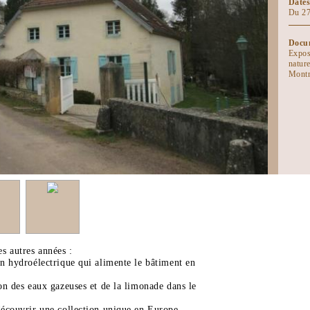
Dates
Du 27
Docum
Exposi
nature
Mont
s autres années :
on hydroélectrique qui alimente le bâtiment en
ion des eaux gazeuses et de la limonade dans le
découvrir une collection unique en Europe