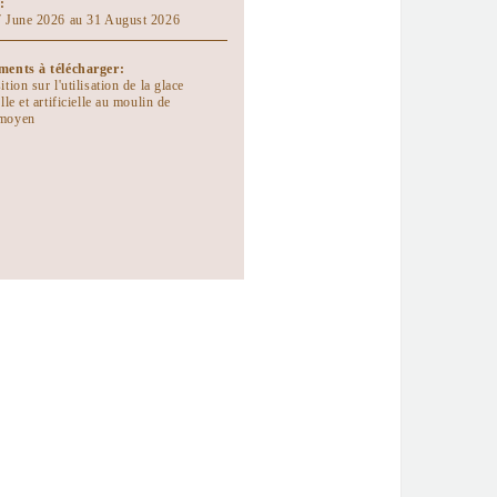
:
 June 2026 au 31 August 2026
ents à télécharger:
tion sur l'utilisation de la glace
lle et artificielle au moulin de
moyen