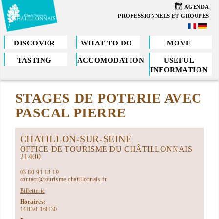
Skip
07
AGENDA
to
PROFESSIONNELS ET GROUPES
main
content
DISCOVER
WHAT TO DO
MOVE
TASTING
ACCOMODATION
USEFUL
You
INFORMATION
are
STAGES DE POTERIE AVEC
here
PASCAL PIERRE
CHATILLON-SUR-SEINE
OFFICE DE TOURISME DU CHÂTILLONNAIS
21400
03 80 91 13 19
contact@tourisme-chatillonnais.fr
Billetterie
Horaires:
14H30-16H30