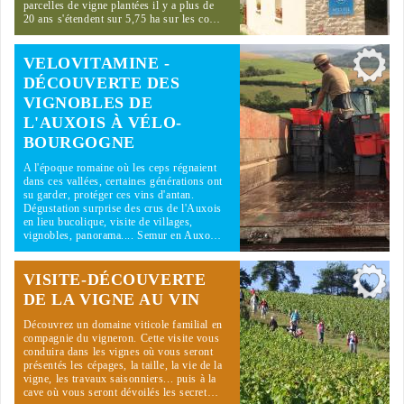
parcelles de vigne plantées il y a plus de
20 ans s'étendent sur 5,75 ha sur les co…
VELOVITAMINE -
DÉCOUVERTE DES
VIGNOBLES DE
L'AUXOIS À VÉLO-
BOURGOGNE
A l'époque romaine où les ceps régnaient
dans ces vallées, certaines générations ont
su garder, protéger ces vins d'antan.
Dégustation surprise des crus de l'Auxois
en lieu bucolique, visite de villages,
vignobles, panorama.... Semur en Auxo…
VISITE-DÉCOUVERTE
DE LA VIGNE AU VIN
Découvrez un domaine viticole familial en
compagnie du vigneron. Cette visite vous
conduira dans les vignes où vous seront
présentés les cépages, la taille, la vie de la
vigne, les travaux saisonniers... puis à la
cave où vous seront dévoilés les secret…