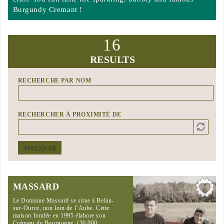
Burgundy Cremant !
16
RESULTS
RECHERCHE PAR NOM
RECHERCHER À PROXIMITÉ DE
Distance
Origin
APPLIQUER
MASSARD
Le Domaine Massard se situe à Belan-
sur-Ource, non loin de l’Aube. Cette
maison fondée en 1995 élabore son
Crémant de Bourgogne. (30 000