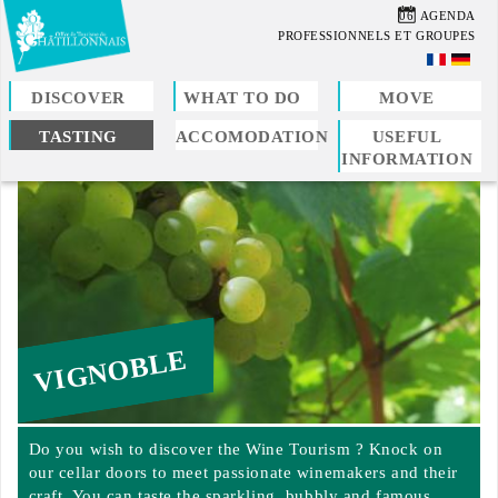
Skip
06
AGENDA
to
PROFESSIONNELS ET GROUPES
main
content
DISCOVER
WHAT TO DO
MOVE
TASTING
ACCOMODATION
USEFUL
You
INFORMATION
are
here
VIGNOBLE
Do you wish to discover the Wine Tourism ? Knock on
our cellar doors to meet passionate winemakers and their
craft. You can taste the sparkling, bubbly and famous