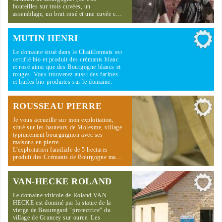
bouteilles sur trois cuvées, un
assemblage, un brut rosé et une cuvée c…
MUTIN HENRI
Le domaine situé dans le Chatillonnais est
certifié bio et produit des crémants blanc
et rosé ainsi que des Bourgogne blancs et
rouges. Vous trouverez aussi des farines
et huiles bio produites sur le domaine.
ROUSSEAU PIERRE
Je vous accueille sur mon exploitation,
situé sur les hauteurs de Molesme, village
typiquement bourguignon avec ses
maisons en pierre.
L'exploitation familiale de 5 hectares
produit des Crémants de Bourgogne ma…
VAN-HECKE ROLAND
Le domaine viticole de Roland VAN
HECKE est dominé par la statue de la
vierge de Beauregard "protectrice" du
village de Grancey sur ource. Les