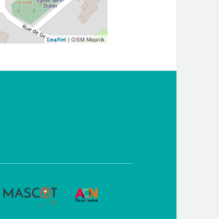
| OSM Mapnik
Leaflet