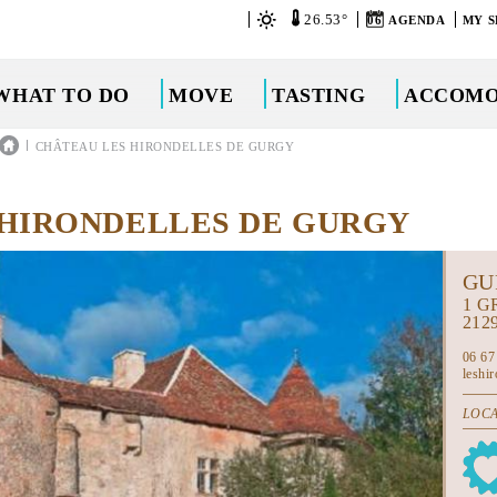
26.53°
06
AGENDA
MY S
WHAT TO DO
MOVE
TASTING
ACCOMO
|
CHÂTEAU LES HIRONDELLES DE GURGY
 HIRONDELLES DE GURGY
GU
1 G
212
06 67
leshi
LOCA