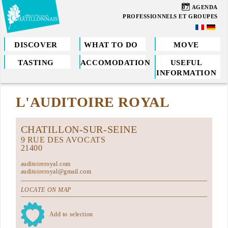
Skip
07
AGENDA
to
PROFESSIONNELS ET GROUPES
main
content
DISCOVER
WHAT TO DO
MOVE
TASTING
ACCOMODATION
USEFUL
You
INFORMATION
are
L'AUDITOIRE ROYAL
here
CHATILLON-SUR-SEINE
9 RUE DES AVOCATS
21400
auditoireroyal.com
auditoireroyal@gmail.com
LOCATE ON MAP
Add to selection