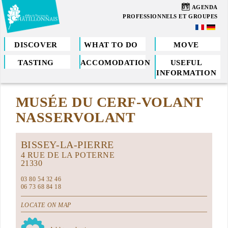
Skip
09
AGENDA
to
PROFESSIONNELS ET GROUPES
main
content
DISCOVER
WHAT TO DO
MOVE
TASTING
ACCOMODATION
USEFUL
You
INFORMATION
are
MUSÉE DU CERF-VOLANT
here
NASSERVOLANT
BISSEY-LA-PIERRE
4 RUE DE LA POTERNE
21330
03 80 54 32 46
06 73 68 84 18
LOCATE ON MAP