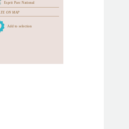
Esprit Parc National
TE ON MAP
Add to selection