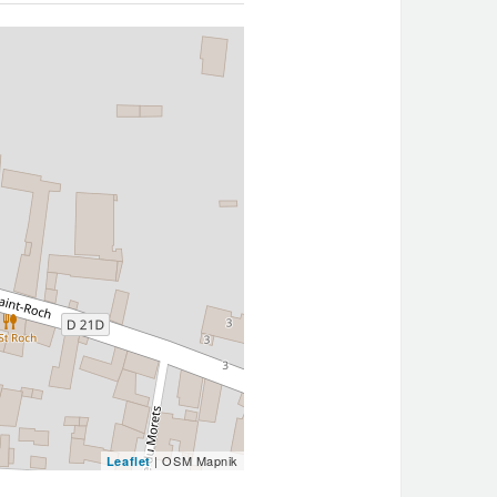
| OSM Mapnik
Leaflet