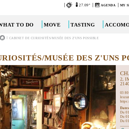
27.09°
09
AGENDA
MY S
WHAT TO DO
MOVE
TASTING
ACCOMO
|
CABINET DE CURIOSITÉS/MUSÉE DES Z'UNS POSSIBLE
URIOSITÉS/MUSÉE DES Z'UNS P
CH
2, 
214
03 80
leszu
https
Dates
Du 01
Du 01
Du 01