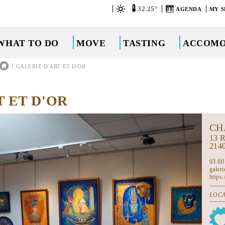
32.25°
08
AGENDA
MY S
WHAT TO DO
MOVE
TASTING
ACCOMO
|
GALERIE D'ART ET D'OR
 ET D'OR
CH
13 
214
03 80
galer
https:
LOCA