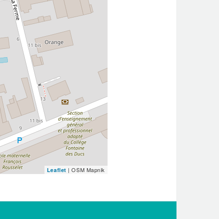
| OSM Mapnik
Leaflet