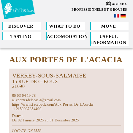
Skip
06
AGENDA
to
PROFESSIONNELS ET GROUPES
main
content
DISCOVER
WHAT TO DO
MOVE
TASTING
ACCOMODATION
USEFUL
You
INFORMATION
are
AUX PORTES DE L'ACACIA
here
VERREY-SOUS-SALMAISE
15 RUE DE GIBOUX
21690
06 03 04 19 78
auxportesdelacacia@gmail.com
https://www.facebook.com/Aux-Portes-De-LAcacia-
112150037354400
Dates:
Du 02 January 2025 au 31 December 2025
LOCATE ON MAP