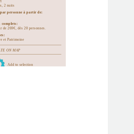
e:
s, 2 nuits
 par personne à partir de:
s complets:
tir de 269€, dès 20 personnes.
es:
re et Patrimoine
TE ON MAP
Add to selection
ents à télécharger:
hâtillonnais - 3 jours et 2 nuits