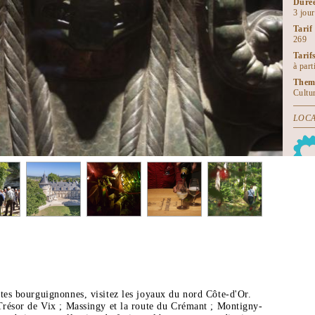
Duré
3 jour
Tarif
269
Tarif
à par
Them
Cultu
LOCA
Docum
100% C
tes bourguignonnes, visitez les joyaux du nord Côte-d'Or.
 Trésor de Vix ; Massingy et la route du Crémant ; Montigny-