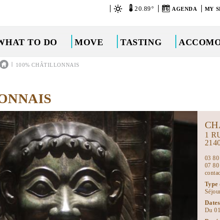
20.89°
06
AGENDA
MY S
WHAT TO DO
MOVE
TASTING
ACCOMO
|
100% CHÂTILLONNAIS
ONNAIS
CH
1 R
214
03 80
07 80
conta
Type 
Séjou
Dates
Du 01