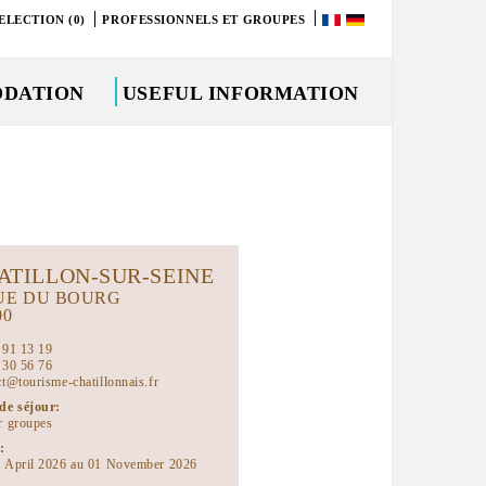
ELECTION (0)
PROFESSIONNELS ET GROUPES
DATION
USEFUL INFORMATION
ATILLON-SUR-SEINE
UE DU BOURG
00
 91 13 19
 30 56 76
ct@tourisme-chatillonnais.fr
de séjour:
r groupes
:
 April 2026 au 01 November 2026