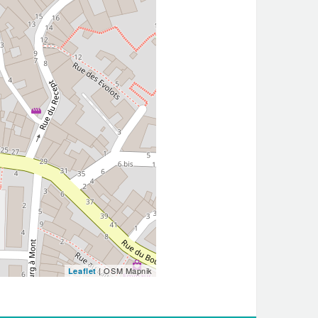
| OSM Mapnik
Leaflet