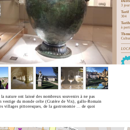
Duré
3 jour
Tarif
304
Tarif
à par
Them
Cultu
LOCA
Docum
Trésor
t la nature ont laissé des nombreux souvenirs à ne pas
n vestige du monde celte (Cratère de Vix), gallo-Romain
s villages pittoresques, de la gastronomie ... de quoi
.