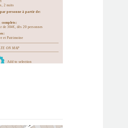
e:
s, 2 nuits
 par personne à partir de:
s complets:
tir de 304€, dès 20 personnes
es:
re et Patrimoine
TE ON MAP
Add to selection
ents à télécharger:
s de Côte d'Or - 3 jours et 2 nuits