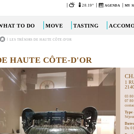
28.19°
06
AGENDA
MY S
WHAT TO DO
MOVE
TASTING
ACCOMO
|
LES TRÉSORS DE HAUTE CÔTE-D'OR
DE HAUTE CÔTE-D'OR
CH
1 R
214
03 80
07 80
conta
Type 
Séjou
Dates
Du 01