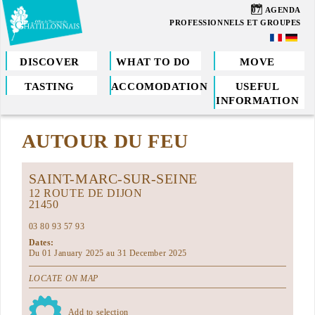
Skip
07
AGENDA
to
PROFESSIONNELS ET GROUPES
main
content
DISCOVER
WHAT TO DO
MOVE
TASTING
ACCOMODATION
USEFUL
You
INFORMATION
are
AUTOUR DU FEU
here
SAINT-MARC-SUR-SEINE
12 ROUTE DE DIJON
21450
03 80 93 57 93
Dates:
Du 01 January 2025 au 31 December 2025
LOCATE ON MAP
Add to selection