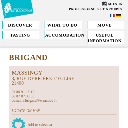
Skip
06
AGENDA
to
PROFESSIONNELS ET GROUPES
main
content
DISCOVER
WHAT TO DO
MOVE
TASTING
ACCOMODATION
USEFUL
You
INFORMATION
are
BRIGAND
here
MASSINGY
3, RUE DERRIÈRE L'EGLISE
21400
03 80 91 15 12
06 87 07 30 50
domaine.brigand@wanadoo.fr
LOCATE ON MAP
Add to selection