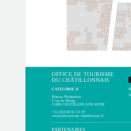
OFFICE DE TOURISME
DU CHÂTILLONNAIS
CATÉGORIE II
M
W
Maison Philandrier
1 rue du Bourg
21400 CHÂTILLON-SUR-SEINE
+33 (0)3 80 91 13 19
contact@tourisme-chatillonnais.fr
PARTENAIRES