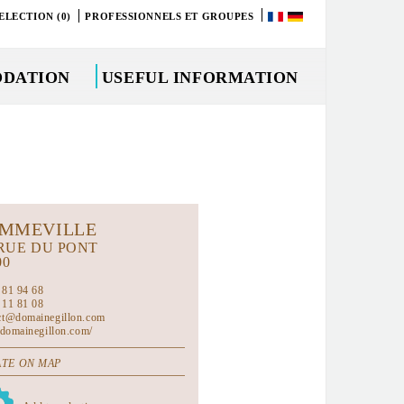
ELECTION (0)
PROFESSIONNELS ET GROUPES
DATION
USEFUL INFORMATION
MMEVILLE
 RUE DU PONT
00
 81 94 68
 11 81 08
ct@domainegillon.com
//domainegillon.com/
TE ON MAP