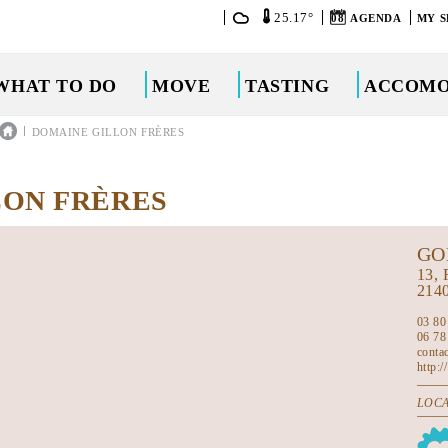
25.17°
08
AGENDA
MY S
WHAT TO DO
MOVE
TASTING
ACCOMO
|
DOMAINE GILLON FRÈRES
LON FRÈRES
GO
13,
214
03 80
06 78
conta
http:
LOCA