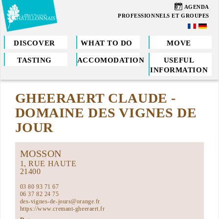
Skip
07
AGENDA
to
PROFESSIONNELS ET GROUPES
main
content
DISCOVER
WHAT TO DO
MOVE
TASTING
ACCOMODATION
USEFUL
You
INFORMATION
are
GHEERAERT CLAUDE -
here
DOMAINE DES VIGNES DE
JOUR
MOSSON
1, RUE HAUTE
21400
03 80 93 71 67
06 37 82 24 75
des-vignes-de-jours@orange.fr
https://www.cremant-gheeraert.fr