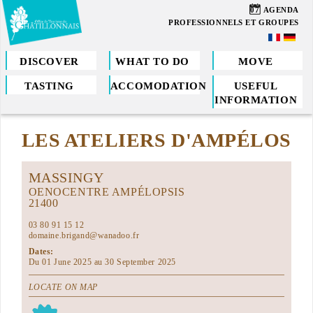
Skip
07
AGENDA
to
PROFESSIONNELS ET GROUPES
main
content
DISCOVER
WHAT TO DO
MOVE
TASTING
ACCOMODATION
USEFUL
You
INFORMATION
are
LES ATELIERS D'AMPÉLOS
here
MASSINGY
OENOCENTRE AMPÉLOPSIS
21400
03 80 91 15 12
domaine.brigand@wanadoo.fr
Dates:
Du 01 June 2025 au 30 September 2025
LOCATE ON MAP