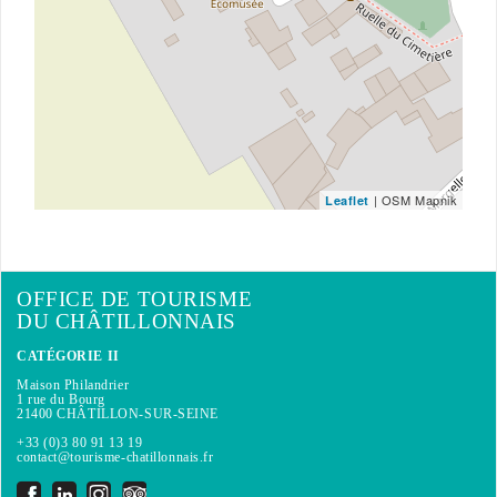
| OSM Mapnik
Leaflet
OFFICE DE TOURISME
DU CHÂTILLONNAIS
CATÉGORIE II
Maison Philandrier
1 rue du Bourg
21400 CHÂTILLON-SUR-SEINE
+33 (0)3 80 91 13 19
contact@tourisme-chatillonnais.fr