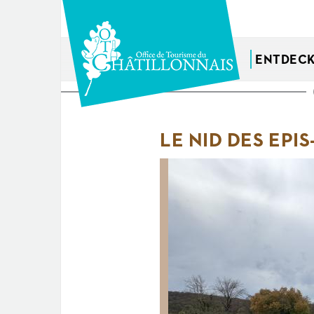
Direkt
zum
Inhalt
ENTDEC
Sie
sind
LE NID DES EPIS
hier