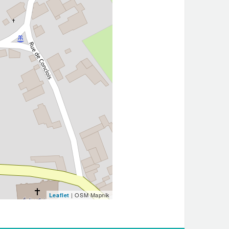
| OSM Mapnik
Leaflet