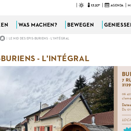
17.27°
08
AGENDA
M
KEN
WAS MACHEN?
BEWEGEN
GENIESSEN
|
LE NID DES EPIS-BURIENS - L'INTÉGRAL
-BURIENS - L'INTÉGRAL
BU
7 R
212
06 42
cleme
Dates
Du 01
LOC